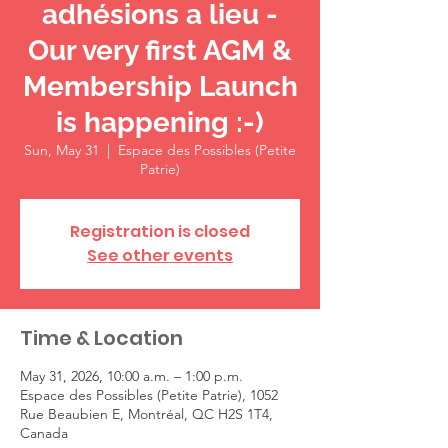
adhésions a lieu -
Our very first AGM &
Membership Launch
is happening :-)
Sun, May 31
  |  
Espace des Possibles (Petite
Patrie)
Registration is closed
See other events
Time & Location
May 31, 2026, 10:00 a.m. – 1:00 p.m.
Espace des Possibles (Petite Patrie), 1052
Rue Beaubien E, Montréal, QC H2S 1T4,
Canada