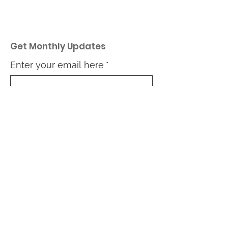
Get Monthly Updates
Enter your email here
*
Yes, subscribe me to your 
newsletter.
*
First name
Last name
What type of community are
you interested in:
Community building in my