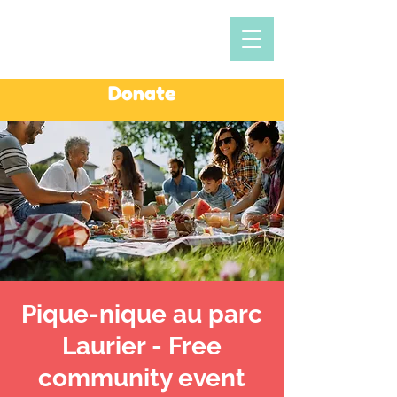
Donate
Pique-nique au parc
Laurier - Free
community event