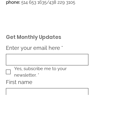
phone:
514 653 1635
/438
229 3105
Get Monthly Updates
Enter your email here
*
Yes, subscribe me to your 
newsletter.
*
First name
Last name
What type of community are
you interested in: